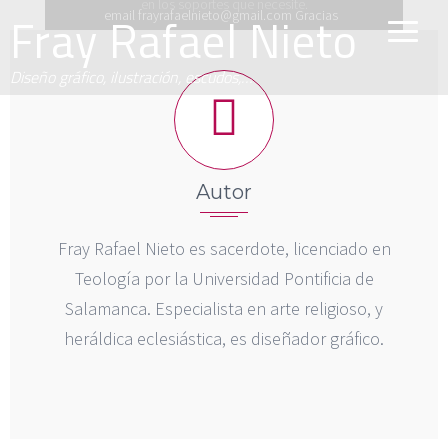
en los soportes que necesite.
Fray Rafael Nieto
email frayrafaelnieto@gmail.com Gracias
ENCARGOS
GALERÍA
Diseño gráfico, ilustración, escudos,…
GALERÍA
ENCARGOS
Autor
Fray Rafael Nieto es sacerdote, licenciado en
Teología por la Universidad Pontificia de
Salamanca. Especialista en arte religioso, y
heráldica eclesiástica, es diseñador gráfico.