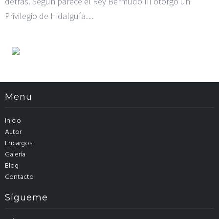
detrás. Según parece el Rey Bermudo III otorgó un
Privilegio de Hidalguía…
Menu
Inicio
Autor
Encargos
Galería
Blog
Contacto
Sígueme