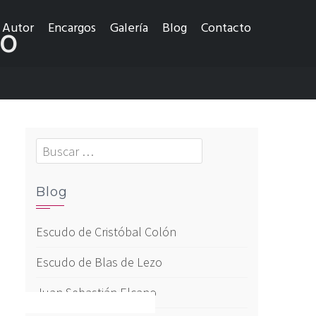
Autor
Encargos
Galería
Blog
Contacto
zo
Blog
Escudo de Cristóbal Colón
Escudo de Blas de Lezo
Juan Sebastián Elcano