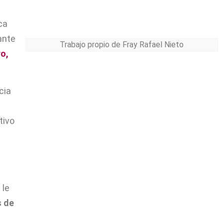
ca
ante
Trabajo propio de Fray Rafael Nieto
o,
cia
tivo
 le
 de