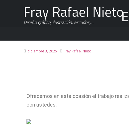
Fray Rafael Nieto
E
Diseño gráfico, ilustración, escudos,…
diciembre 8, 2025
Fray Rafael Nieto
Ofrecemos en esta ocasión el trabajo realiz
con ustedes.