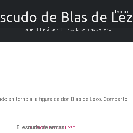
Inicio
scudo de Blas de Le
Home
Heráldica
Escudo de Blas de Lezo
ado en torno a la figura de don Blas de Lezo. Comparto
El escudo de armas