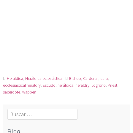
Heráldica
,
Heráldica eclesiástica
Bishop
,
Cardenal
,
cura
,
ecclesiastical heraldry
,
Escudo
,
heráldica
,
heraldry
,
Logroño
,
Priest
,
sacerdote
,
wappen
Blog