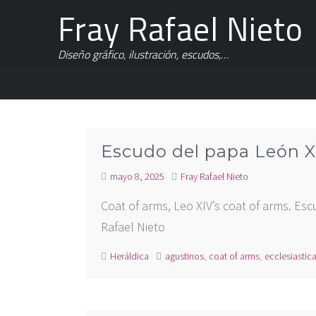
Fray Rafael Nieto
Diseño gráfico, ilustración, escudos,…
Escudo del papa León X
mayo 8, 2025
Fray Rafael Nieto
Coat of arms, Leo XIV’s coat of arms. Es
Rafael Nieto
Heráldica
agustinos
,
coat of arms
,
ecclesiastica