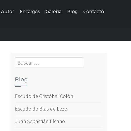
Autor
Encargos
Galería
Blog
Contacto
Buscar:
Blog
Escudo de Cristóbal Colón
Escudo de Blas de Lezo
Juan Sebastián Elcano