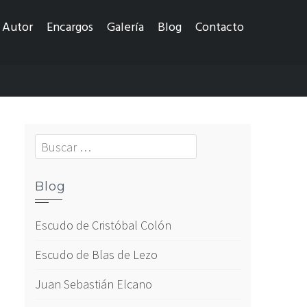
Autor
Encargos
Galería
Blog
Contacto
Buscar:
Blog
Escudo de Cristóbal Colón
Escudo de Blas de Lezo
Juan Sebastián Elcano