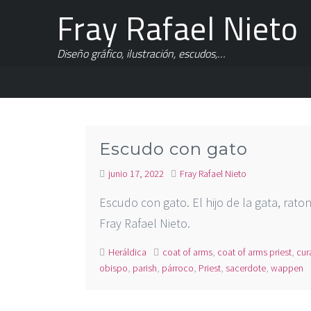
Fray Rafael Nieto
Diseño gráfico, ilustración, escudos,…
Escudo con gato
junio 17, 2022
Fray Rafael Nieto
Escudo con gato. El hijo de la gata, rat
Fray Rafael Nieto.
Heráldica
coat of arms
,
coat of arms priest
,
cur
obispo
,
parish
,
párroco
,
Priest
,
sacerdote
,
wappen