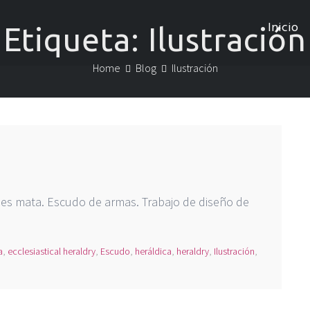
Inicio
Etiqueta:
Ilustración
Home
Blog
Ilustración
ones mata. Escudo de armas. Trabajo de diseño de
a
,
ecclesiastical heraldry
,
Escudo
,
heráldica
,
heraldry
,
Ilustración
,