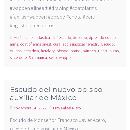
#wappen #lineart #drawing #coatofarms
#familienwappen #obispo #chota #peru
#agustinosrecoletos
Heráldica eclesiástica
#escudo
,
#obispo
,
#prelado coat of
arms
,
coat of arms priest
,
cura
,
ecclesiastical heraldry
,
Escudo
,
exlibris
,
heráldica
,
heraldry
,
obispo
,
parish
,
párroco
,
Priest
,
putas
,
sacerdote
,
Salamanca
,
sello
,
wappen
Escudo del nuevo obispo
auxiliar de México
noviembre 14, 2022
Fray Rafael Nieto
Escudo de Monseñor Francisco Javier Acero,
nuevo obispo auxiliar de México