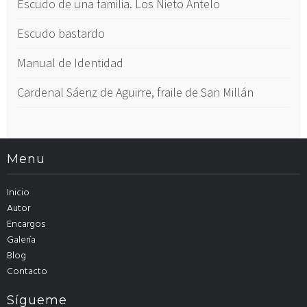
Escudo de una familia. Los Nieto Antelo
Escudo bastardo
Manual de Identidad
Cardenal Sáenz de Aguirre, fraile de San Millán
Menu
Inicio
Autor
Encargos
Galería
Blog
Contacto
Sígueme