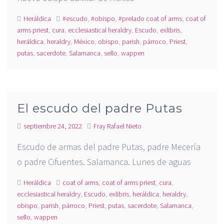
Heráldica
#escudo
,
#obispo
,
#prelado coat of arms
,
coat of
arms priest
,
cura
,
ecclesiastical heraldry
,
Escudo
,
exlibris
,
heráldica
,
heraldry
,
México
,
obispo
,
parish
,
párroco
,
Priest
,
putas
,
sacerdote
,
Salamanca
,
sello
,
wappen
El escudo del padre Putas
septiembre 24, 2022
Fray Rafael Nieto
Escudo de armas del padre Putas, padre Mecería
o padre Cifuentes. Salamanca. Lunes de aguas
Heráldica
coat of arms
,
coat of arms priest
,
cura
,
ecclesiastical heraldry
,
Escudo
,
exlibris
,
heráldica
,
heraldry
,
obispo
,
parish
,
párroco
,
Priest
,
putas
,
sacerdote
,
Salamanca
,
sello
,
wappen