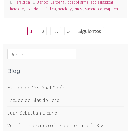
Heráldica
Bishop
,
Cardenal
,
coat of arms
,
ecclesiastical
heraldry
,
Escudo
,
heráldica
,
heraldry
,
Priest
,
sacerdote
,
wappen
Paginación
1
2
…
5
Siguientes
de
entradas
Buscar:
Blog
Escudo de Cristóbal Colón
Escudo de Blas de Lezo
Juan Sebastián Elcano
Versión del escudo oficial del papa León XIV