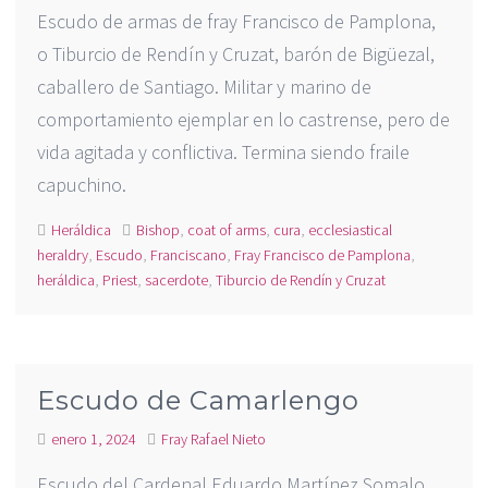
Escudo de armas de fray Francisco de Pamplona,
o Tiburcio de Rendín y Cruzat, barón de Bigüezal,
caballero de Santiago​. Militar y marino de
comportamiento ejemplar en lo castrense, pero de
vida agitada y conflictiva. Termina siendo fraile
capuchino.
Heráldica
Bishop
,
coat of arms
,
cura
,
ecclesiastical
heraldry
,
Escudo
,
Franciscano
,
Fray Francisco de Pamplona
,
heráldica
,
Priest
,
sacerdote
,
Tiburcio de Rendín y Cruzat
Escudo de Camarlengo
enero 1, 2024
Fray Rafael Nieto
Escudo del Cardenal Eduardo Martínez Somalo.