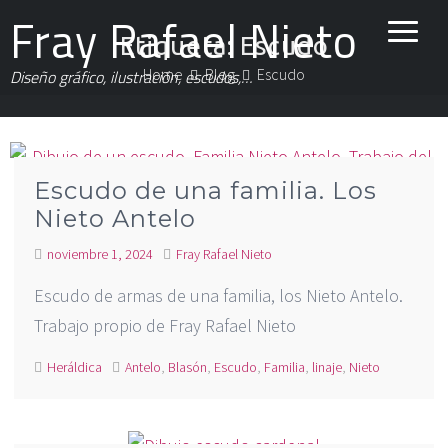
Fray Rafael Nieto
Etiqueta:
Escudo
Home
Blog
Escudo
Diseño gráfico, ilustración, escudos,…
Escudo de una familia. Los
Nieto Antelo
noviembre 1, 2024
Fray Rafael Nieto
Escudo de armas de una familia, los Nieto Antelo.
Trabajo propio de Fray Rafael Nieto
Heráldica
Antelo
,
Blasón
,
Escudo
,
Familia
,
linaje
,
Nieto