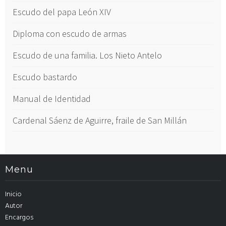
Escudo del papa León XIV
Diploma con escudo de armas
Escudo de una familia. Los Nieto Antelo
Escudo bastardo
Manual de Identidad
Cardenal Sáenz de Aguirre, fraile de San Millán
Menu
Inicio
Autor
Encargos