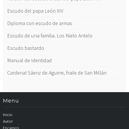
Escudo del papa León XIV
Diploma con escudo de armas
Escudo de una familia. Los Nieto Antelo
Escudo bastardo
Manual de Identidad
Cardenal Sáenz de Aguirre, fraile de San Millán
Menu
Inicio
Autor
Encargos