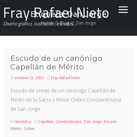
Fray Rafael Nieto
Etiqueta:
Dan Jorge
Home
Blog
Dan Jorge
Diseño gráfico, ilustración, escudos,…
Escudo de un canónigo
Capellán de Mérito
octubre 15, 2022
Fray Rafael Nieto
Escudo de armas de un canónigo Capellán de
Mérito de la Sacra y Militar Orden Constantiniana
de San Jorge
Heráldica
Capellán
,
Constantiniana
,
Dan Jorge
,
Escudo
,
Mérito
,
Orden