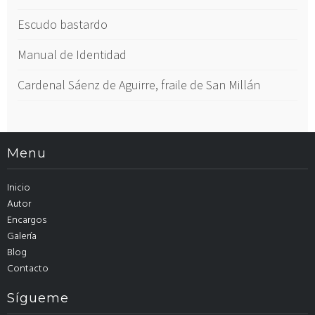
Escudo bastardo
Manual de Identidad
Cardenal Sáenz de Aguirre, fraile de San Millán
Menu
Inicio
Autor
Encargos
Galería
Blog
Contacto
Sígueme