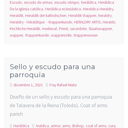
Escudo
,
escudo de armas
,
escudo obispo
,
heráldica
,
Heráldica
De la Iglesia católica
,
Heráldica eclesiástica
,
Heraldica Heraldry
,
Heraldik
,
Heraldik der katholischen
,
Heraldik Wappen
,
heraldry
,
Heraldry - Héraldique - Wappenkunde
,
HERALDRY ARTIS
,
Heralds
,
Kirchliche Heraldik
,
medieval
,
Priest
,
sacerdote
,
Staatswappen
,
wappen
,
Wappenkunde
,
wappenrolle
,
Wappenwesen
Sello y escudo para una
parroquia
diciembre 1, 2021
Fray Rafael Nieto
Diseño de un sello y escudo para una parroquia
de Talavera de la Reina (Toledo). Coat of arms
parish
Heráldica
Araldica
,
armor
,
arms
,
Bishop
,
coat of arms
,
cura
,