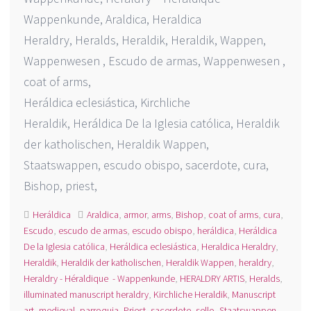
Wappenkunde, Araldica, Heraldica
Heraldry, Heralds, Heraldik, Heraldik, Wappen,
Wappenwesen , Escudo de armas, Wappenwesen ,
coat of arms,
Heráldica eclesiástica, Kirchliche
Heraldik, Heráldica De la Iglesia católica, Heraldik
der katholischen, Heraldik Wappen,
Staatswappen, escudo obispo, sacerdote, cura,
Bishop, priest,
Heráldica
Araldica
,
armor
,
arms
,
Bishop
,
coat of arms
,
cura
,
Escudo
,
escudo de armas
,
escudo obispo
,
heráldica
,
Heráldica
De la Iglesia católica
,
Heráldica eclesiástica
,
Heraldica Heraldry
,
Heraldik
,
Heraldik der katholischen
,
Heraldik Wappen
,
heraldry
,
Heraldry - Héraldique - Wappenkunde
,
HERALDRY ARTIS
,
Heralds
,
illuminated manuscript heraldry
,
Kirchliche Heraldik
,
Manuscript
art
,
medieval
,
parroquia
,
Priest
,
sacerdote
,
sello
,
Staatswappen
,