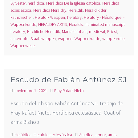
Sylvester
,
heráldica
,
Heráldica De la Iglesia católica
,
Heráldica
eclesiástica
,
Heraldica Heraldry
,
Heraldik
,
Heraldik der
katholischen
,
Heraldik Wappen
,
heraldry
,
Heraldry - Héraldique -
Wappenkunde
,
HERALDRY ARTIS
,
Heralds
,
illuminated manuscript
heraldry
,
Kirchliche Heraldik
,
Manuscript art
,
medieval
,
Priest
,
sacerdote
,
Staatswappen
,
wappen
,
Wappenkunde
,
wappenrolle
,
Wappenwesen
Escudo de Fabián Antúnez SJ
noviembre 1, 2021
Fray Rafael Nieto
Escudo del obispo Fabián Antúnez SJ. Trabajo de
Fray Rafael Nieto. Heráldica eclesiástica. Coat of
arms Bishop
Heráldica
,
Heráldica eclesiástica
Araldica
,
armor
,
arms
,