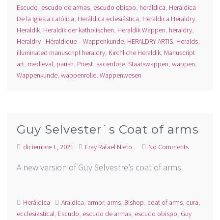
Escudo
,
escudo de armas
,
escudo obispo
,
heráldica
,
Heráldica
De la Iglesia católica
,
Heráldica eclesiástica
,
Heraldica Heraldry
,
Heraldik
,
Heraldik der katholischen
,
Heraldik Wappen
,
heraldry
,
Heraldry - Héraldique - Wappenkunde
,
HERALDRY ARTIS
,
Heralds
,
illuminated manuscript heraldry
,
Kirchliche Heraldik
,
Manuscript
art
,
medieval
,
parish
,
Priest
,
sacerdote
,
Staatswappen
,
wappen
,
Wappenkunde
,
wappenrolle
,
Wappenwesen
Guy Selvester`s Coat of arms
diciembre 1, 2021
Fray Rafael Nieto
No Comments
A new version of Guy Selvestre’s coat of arms
Heráldica
Araldica
,
armor
,
arms
,
Bishop
,
coat of arms
,
cura
,
ecclesiastical
,
Escudo
,
escudo de armas
,
escudo obispo
,
Guy