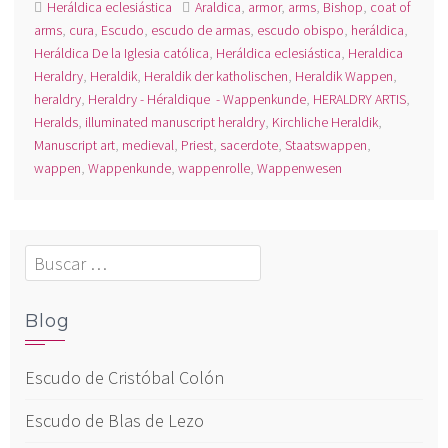
Heráldica eclesiástica
Araldica
,
armor
,
arms
,
Bishop
,
coat of
arms
,
cura
,
Escudo
,
escudo de armas
,
escudo obispo
,
heráldica
,
Heráldica De la Iglesia católica
,
Heráldica eclesiástica
,
Heraldica
Heraldry
,
Heraldik
,
Heraldik der katholischen
,
Heraldik Wappen
,
heraldry
,
Heraldry - Héraldique - Wappenkunde
,
HERALDRY ARTIS
,
Heralds
,
illuminated manuscript heraldry
,
Kirchliche Heraldik
,
Manuscript art
,
medieval
,
Priest
,
sacerdote
,
Staatswappen
,
wappen
,
Wappenkunde
,
wappenrolle
,
Wappenwesen
Buscar:
Blog
Escudo de Cristóbal Colón
Escudo de Blas de Lezo