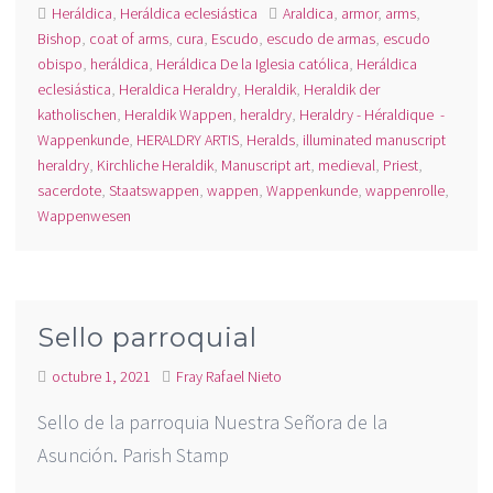
Heráldica
,
Heráldica eclesiástica
Araldica
,
armor
,
arms
,
Bishop
,
coat of arms
,
cura
,
Escudo
,
escudo de armas
,
escudo
obispo
,
heráldica
,
Heráldica De la Iglesia católica
,
Heráldica
eclesiástica
,
Heraldica Heraldry
,
Heraldik
,
Heraldik der
katholischen
,
Heraldik Wappen
,
heraldry
,
Heraldry - Héraldique -
Wappenkunde
,
HERALDRY ARTIS
,
Heralds
,
illuminated manuscript
heraldry
,
Kirchliche Heraldik
,
Manuscript art
,
medieval
,
Priest
,
sacerdote
,
Staatswappen
,
wappen
,
Wappenkunde
,
wappenrolle
,
Wappenwesen
Sello parroquial
octubre 1, 2021
Fray Rafael Nieto
Sello de la parroquia Nuestra Señora de la
Asunción. Parish Stamp