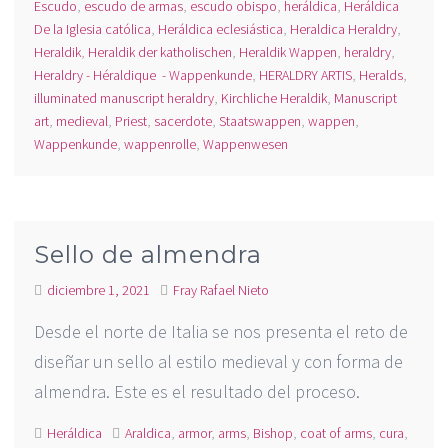
Escudo
,
escudo de armas
,
escudo obispo
,
heráldica
,
Heráldica
De la Iglesia católica
,
Heráldica eclesiástica
,
Heraldica Heraldry
,
Heraldik
,
Heraldik der katholischen
,
Heraldik Wappen
,
heraldry
,
Heraldry - Héraldique - Wappenkunde
,
HERALDRY ARTIS
,
Heralds
,
illuminated manuscript heraldry
,
Kirchliche Heraldik
,
Manuscript
art
,
medieval
,
Priest
,
sacerdote
,
Staatswappen
,
wappen
,
Wappenkunde
,
wappenrolle
,
Wappenwesen
Sello de almendra
diciembre 1, 2021
Fray Rafael Nieto
Desde el norte de Italia se nos presenta el reto de
diseñar un sello al estilo medieval y con forma de
almendra. Este es el resultado del proceso.
Heráldica
Araldica
,
armor
,
arms
,
Bishop
,
coat of arms
,
cura
,