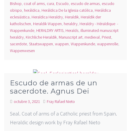
Bishop
,
coat of arms
,
cura
,
Escudo
,
escudo de armas
,
escudo
obispo
,
heráldica
,
Heráldica De la Iglesia católica
,
Heráldica
eclesiástica
,
Heraldica Heraldry
,
Heraldik
,
Heraldik der
katholischen
,
Heraldik Wappen
,
heraldry
,
Heraldry - Héraldique -
Wappenkunde
,
HERALDRY ARTIS
,
Heralds
,
illuminated manuscript
heraldry
,
Kirchliche Heraldik
,
Manuscript art
,
medieval
,
Priest
,
sacerdote
,
Staatswappen
,
wappen
,
Wappenkunde
,
wappenrolle
,
Wappenwesen
Escudo de armas de un
sacerdote. Agnus Dei
octubre 3, 2021
Fray Rafael Nieto
Seal. Coat of arms of a Catholic priest from Spain.
Heraldic design work by Fray Rafael Nieto