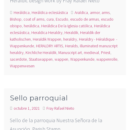
Heraldic design work by Fray Rafael Nieto
Heráldica
,
Heráldica eclesiástica
Araldica
,
armor
,
arms
,
Bishop
,
coat of arms
,
cura
,
Escudo
,
escudo de armas
,
escudo
obispo
,
heráldica
,
Heráldica De la Iglesia católica
,
Heráldica
eclesiástica
,
Heraldica Heraldry
,
Heraldik
,
Heraldik der
katholischen
,
Heraldik Wappen
,
heraldry
,
Heraldry - Héraldique -
Wappenkunde
,
HERALDRY ARTIS
,
Heralds
,
illuminated manuscript
heraldry
,
Kirchliche Heraldik
,
Manuscript art
,
medieval
,
Priest
,
sacerdote
,
Staatswappen
,
wappen
,
Wappenkunde
,
wappenrolle
,
Wappenwesen
Sello parroquial
octubre 1, 2021
Fray Rafael Nieto
Sello de la parroquia Nuestra Señora de la
Asunción. Parish Stamp