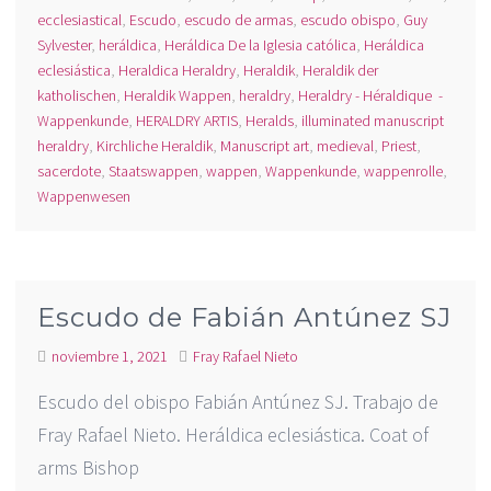
ecclesiastical
,
Escudo
,
escudo de armas
,
escudo obispo
,
Guy
Sylvester
,
heráldica
,
Heráldica De la Iglesia católica
,
Heráldica
eclesiástica
,
Heraldica Heraldry
,
Heraldik
,
Heraldik der
katholischen
,
Heraldik Wappen
,
heraldry
,
Heraldry - Héraldique -
Wappenkunde
,
HERALDRY ARTIS
,
Heralds
,
illuminated manuscript
heraldry
,
Kirchliche Heraldik
,
Manuscript art
,
medieval
,
Priest
,
sacerdote
,
Staatswappen
,
wappen
,
Wappenkunde
,
wappenrolle
,
Wappenwesen
Escudo de Fabián Antúnez SJ
noviembre 1, 2021
Fray Rafael Nieto
Escudo del obispo Fabián Antúnez SJ. Trabajo de
Fray Rafael Nieto. Heráldica eclesiástica. Coat of
arms Bishop