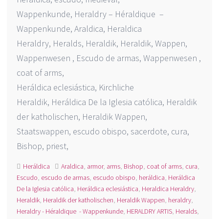
Wappenkunde, Heraldry – Héraldique –
Wappenkunde, Araldica, Heraldica
Heraldry, Heralds, Heraldik, Heraldik, Wappen,
Wappenwesen , Escudo de armas, Wappenwesen ,
coat of arms,
Heráldica eclesiástica, Kirchliche
Heraldik, Heráldica De la Iglesia católica, Heraldik
der katholischen, Heraldik Wappen,
Staatswappen, escudo obispo, sacerdote, cura,
Bishop, priest,
Heráldica
Araldica
,
armor
,
arms
,
Bishop
,
coat of arms
,
cura
,
Escudo
,
escudo de armas
,
escudo obispo
,
heráldica
,
Heráldica
De la Iglesia católica
,
Heráldica eclesiástica
,
Heraldica Heraldry
,
Heraldik
,
Heraldik der katholischen
,
Heraldik Wappen
,
heraldry
,
Heraldry - Héraldique - Wappenkunde
,
HERALDRY ARTIS
,
Heralds
,