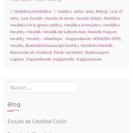
Heráldica eclesiástica
Araldica
,
armor
,
arms
,
Bishop
,
coat of
arms
,
cura
,
Escudo
,
escudo de armas
,
escudo obispo
,
heráldica
,
Heráldica De la Iglesia católica
,
Heráldica eclesiástica
,
Heraldica
Heraldry
,
Heraldik
,
Heraldik der katholischen
,
Heraldik Wappen
,
heraldry
,
Heraldry - Héraldique - Wappenkunde
,
HERALDRY ARTIS
,
Heralds
,
illuminated manuscript heraldry
,
Kirchliche Heraldik
,
Manuscript art
,
medieval
,
Priest
,
sacerdote
,
Staatswappen
,
wappen
,
Wappenkunde
,
wappenrolle
,
Wappenwesen
Buscar:
Blog
Escudo de Cristóbal Colón