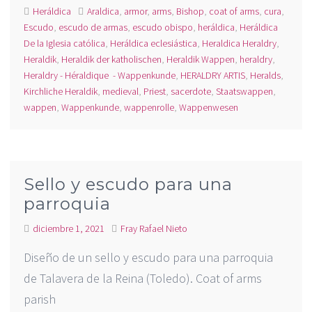
Heráldica
Araldica
,
armor
,
arms
,
Bishop
,
coat of arms
,
cura
,
Escudo
,
escudo de armas
,
escudo obispo
,
heráldica
,
Heráldica
De la Iglesia católica
,
Heráldica eclesiástica
,
Heraldica Heraldry
,
Heraldik
,
Heraldik der katholischen
,
Heraldik Wappen
,
heraldry
,
Heraldry - Héraldique - Wappenkunde
,
HERALDRY ARTIS
,
Heralds
,
Kirchliche Heraldik
,
medieval
,
Priest
,
sacerdote
,
Staatswappen
,
wappen
,
Wappenkunde
,
wappenrolle
,
Wappenwesen
Sello y escudo para una
parroquia
diciembre 1, 2021
Fray Rafael Nieto
Diseño de un sello y escudo para una parroquia
de Talavera de la Reina (Toledo). Coat of arms
parish