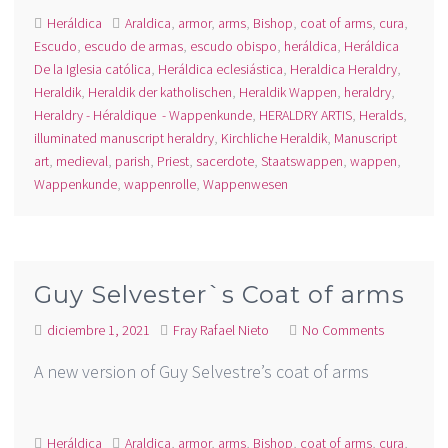
Heráldica
Araldica
,
armor
,
arms
,
Bishop
,
coat of arms
,
cura
,
Escudo
,
escudo de armas
,
escudo obispo
,
heráldica
,
Heráldica
De la Iglesia católica
,
Heráldica eclesiástica
,
Heraldica Heraldry
,
Heraldik
,
Heraldik der katholischen
,
Heraldik Wappen
,
heraldry
,
Heraldry - Héraldique - Wappenkunde
,
HERALDRY ARTIS
,
Heralds
,
illuminated manuscript heraldry
,
Kirchliche Heraldik
,
Manuscript
art
,
medieval
,
parish
,
Priest
,
sacerdote
,
Staatswappen
,
wappen
,
Wappenkunde
,
wappenrolle
,
Wappenwesen
Guy Selvester`s Coat of arms
diciembre 1, 2021
Fray Rafael Nieto
No Comments
A new version of Guy Selvestre’s coat of arms
Heráldica
Araldica
,
armor
,
arms
,
Bishop
,
coat of arms
,
cura
,