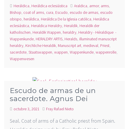
Heráldica
,
Heráldica eclesiástica
Araldica
,
armor
,
arms
,
Bishop
,
coat of arms
,
cura
,
Escudo
,
escudo de armas
,
escudo
obispo
,
heráldica
,
Heráldica De la Iglesia católica
,
Heráldica
eclesiástica
,
Heraldica Heraldry
,
Heraldik
,
Heraldik der
katholischen
,
Heraldik Wappen
,
heraldry
,
Heraldry - Héraldique -
Wappenkunde
,
HERALDRY ARTIS
,
Heralds
,
illuminated manuscript
heraldry
,
Kirchliche Heraldik
,
Manuscript art
,
medieval
,
Priest
,
sacerdote
,
Staatswappen
,
wappen
,
Wappenkunde
,
wappenrolle
,
Wappenwesen
Escudo de armas de un
sacerdote. Agnus Dei
octubre 3, 2021
Fray Rafael Nieto
Seal. Coat of arms of a Catholic priest from Spain.