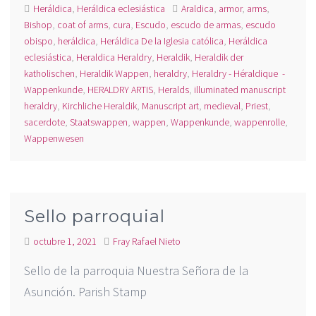
Heráldica
,
Heráldica eclesiástica
Araldica
,
armor
,
arms
,
Bishop
,
coat of arms
,
cura
,
Escudo
,
escudo de armas
,
escudo
obispo
,
heráldica
,
Heráldica De la Iglesia católica
,
Heráldica
eclesiástica
,
Heraldica Heraldry
,
Heraldik
,
Heraldik der
katholischen
,
Heraldik Wappen
,
heraldry
,
Heraldry - Héraldique -
Wappenkunde
,
HERALDRY ARTIS
,
Heralds
,
illuminated manuscript
heraldry
,
Kirchliche Heraldik
,
Manuscript art
,
medieval
,
Priest
,
sacerdote
,
Staatswappen
,
wappen
,
Wappenkunde
,
wappenrolle
,
Wappenwesen
Sello parroquial
octubre 1, 2021
Fray Rafael Nieto
Sello de la parroquia Nuestra Señora de la
Asunción. Parish Stamp