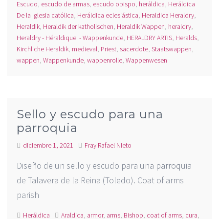
Escudo
,
escudo de armas
,
escudo obispo
,
heráldica
,
Heráldica
De la Iglesia católica
,
Heráldica eclesiástica
,
Heraldica Heraldry
,
Heraldik
,
Heraldik der katholischen
,
Heraldik Wappen
,
heraldry
,
Heraldry - Héraldique - Wappenkunde
,
HERALDRY ARTIS
,
Heralds
,
Kirchliche Heraldik
,
medieval
,
Priest
,
sacerdote
,
Staatswappen
,
wappen
,
Wappenkunde
,
wappenrolle
,
Wappenwesen
Sello y escudo para una
parroquia
diciembre 1, 2021
Fray Rafael Nieto
Diseño de un sello y escudo para una parroquia
de Talavera de la Reina (Toledo). Coat of arms
parish
Heráldica
Araldica
,
armor
,
arms
,
Bishop
,
coat of arms
,
cura
,