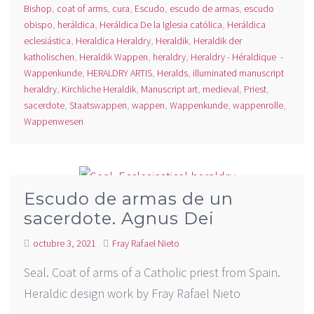
Bishop
,
coat of arms
,
cura
,
Escudo
,
escudo de armas
,
escudo
obispo
,
heráldica
,
Heráldica De la Iglesia católica
,
Heráldica
eclesiástica
,
Heraldica Heraldry
,
Heraldik
,
Heraldik der
katholischen
,
Heraldik Wappen
,
heraldry
,
Heraldry - Héraldique -
Wappenkunde
,
HERALDRY ARTIS
,
Heralds
,
illuminated manuscript
heraldry
,
Kirchliche Heraldik
,
Manuscript art
,
medieval
,
Priest
,
sacerdote
,
Staatswappen
,
wappen
,
Wappenkunde
,
wappenrolle
,
Wappenwesen
Escudo de armas de un
sacerdote. Agnus Dei
octubre 3, 2021
Fray Rafael Nieto
Seal. Coat of arms of a Catholic priest from Spain.
Heraldic design work by Fray Rafael Nieto