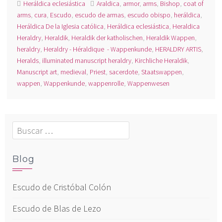
Heráldica eclesiástica
Araldica
,
armor
,
arms
,
Bishop
,
coat of
arms
,
cura
,
Escudo
,
escudo de armas
,
escudo obispo
,
heráldica
,
Heráldica De la Iglesia católica
,
Heráldica eclesiástica
,
Heraldica
Heraldry
,
Heraldik
,
Heraldik der katholischen
,
Heraldik Wappen
,
heraldry
,
Heraldry - Héraldique - Wappenkunde
,
HERALDRY ARTIS
,
Heralds
,
illuminated manuscript heraldry
,
Kirchliche Heraldik
,
Manuscript art
,
medieval
,
Priest
,
sacerdote
,
Staatswappen
,
wappen
,
Wappenkunde
,
wappenrolle
,
Wappenwesen
Buscar:
Blog
Escudo de Cristóbal Colón
Escudo de Blas de Lezo