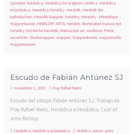
Sylvester
,
heráldica
,
Heráldica De la Iglesia católica
,
Heráldica
eclesiástica
,
Heraldica Heraldry
,
Heraldik
,
Heraldik der
katholischen
,
Heraldik Wappen
,
heraldry
,
Heraldry - Héraldique -
Wappenkunde
,
HERALDRY ARTIS
,
Heralds
,
illuminated manuscript
heraldry
,
Kirchliche Heraldik
,
Manuscript art
,
medieval
,
Priest
,
sacerdote
,
Staatswappen
,
wappen
,
Wappenkunde
,
wappenrolle
,
Wappenwesen
Escudo de Fabián Antúnez SJ
noviembre 1, 2021
Fray Rafael Nieto
Escudo del obispo Fabián Antúnez SJ. Trabajo de
Fray Rafael Nieto. Heráldica eclesiástica. Coat of
arms Bishop
Heráldica
,
Heráldica eclesiástica
Araldica
,
armor
,
arms
,