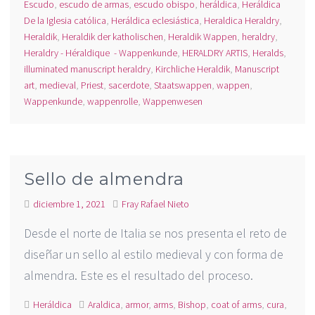
Escudo
,
escudo de armas
,
escudo obispo
,
heráldica
,
Heráldica
De la Iglesia católica
,
Heráldica eclesiástica
,
Heraldica Heraldry
,
Heraldik
,
Heraldik der katholischen
,
Heraldik Wappen
,
heraldry
,
Heraldry - Héraldique - Wappenkunde
,
HERALDRY ARTIS
,
Heralds
,
illuminated manuscript heraldry
,
Kirchliche Heraldik
,
Manuscript
art
,
medieval
,
Priest
,
sacerdote
,
Staatswappen
,
wappen
,
Wappenkunde
,
wappenrolle
,
Wappenwesen
Sello de almendra
diciembre 1, 2021
Fray Rafael Nieto
Desde el norte de Italia se nos presenta el reto de
diseñar un sello al estilo medieval y con forma de
almendra. Este es el resultado del proceso.
Heráldica
Araldica
,
armor
,
arms
,
Bishop
,
coat of arms
,
cura
,