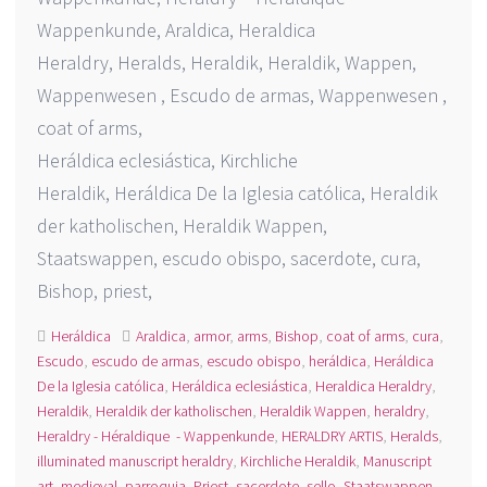
Wappenkunde, Araldica, Heraldica
Heraldry, Heralds, Heraldik, Heraldik, Wappen,
Wappenwesen , Escudo de armas, Wappenwesen ,
coat of arms,
Heráldica eclesiástica, Kirchliche
Heraldik, Heráldica De la Iglesia católica, Heraldik
der katholischen, Heraldik Wappen,
Staatswappen, escudo obispo, sacerdote, cura,
Bishop, priest,
Heráldica
Araldica
,
armor
,
arms
,
Bishop
,
coat of arms
,
cura
,
Escudo
,
escudo de armas
,
escudo obispo
,
heráldica
,
Heráldica
De la Iglesia católica
,
Heráldica eclesiástica
,
Heraldica Heraldry
,
Heraldik
,
Heraldik der katholischen
,
Heraldik Wappen
,
heraldry
,
Heraldry - Héraldique - Wappenkunde
,
HERALDRY ARTIS
,
Heralds
,
illuminated manuscript heraldry
,
Kirchliche Heraldik
,
Manuscript
art
,
medieval
,
parroquia
,
Priest
,
sacerdote
,
sello
,
Staatswappen
,