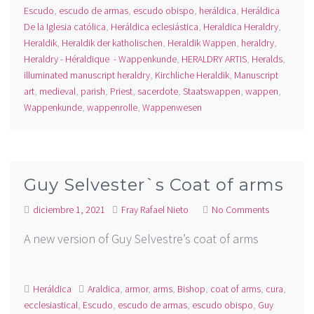
Escudo
,
escudo de armas
,
escudo obispo
,
heráldica
,
Heráldica
De la Iglesia católica
,
Heráldica eclesiástica
,
Heraldica Heraldry
,
Heraldik
,
Heraldik der katholischen
,
Heraldik Wappen
,
heraldry
,
Heraldry - Héraldique - Wappenkunde
,
HERALDRY ARTIS
,
Heralds
,
illuminated manuscript heraldry
,
Kirchliche Heraldik
,
Manuscript
art
,
medieval
,
parish
,
Priest
,
sacerdote
,
Staatswappen
,
wappen
,
Wappenkunde
,
wappenrolle
,
Wappenwesen
Guy Selvester`s Coat of arms
diciembre 1, 2021
Fray Rafael Nieto
No Comments
A new version of Guy Selvestre’s coat of arms
Heráldica
Araldica
,
armor
,
arms
,
Bishop
,
coat of arms
,
cura
,
ecclesiastical
,
Escudo
,
escudo de armas
,
escudo obispo
,
Guy