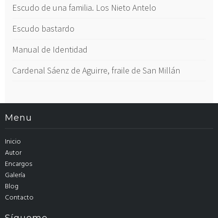
Escudo de una familia. Los Nieto Antelo
Escudo bastardo
Manual de Identidad
Cardenal Sáenz de Aguirre, fraile de San Millán
Menu
Inicio
Autor
Encargos
Galería
Blog
Contacto