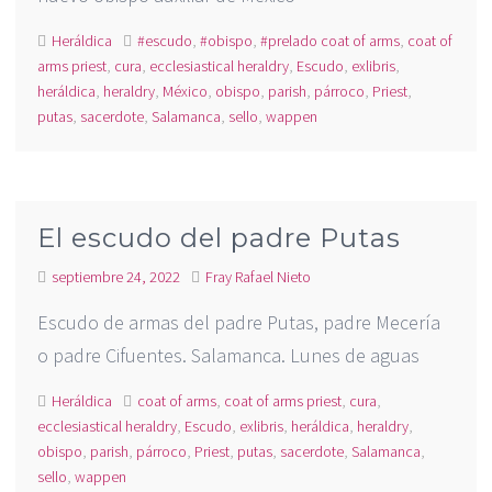
Heráldica
#escudo
,
#obispo
,
#prelado coat of arms
,
coat of
arms priest
,
cura
,
ecclesiastical heraldry
,
Escudo
,
exlibris
,
heráldica
,
heraldry
,
México
,
obispo
,
parish
,
párroco
,
Priest
,
putas
,
sacerdote
,
Salamanca
,
sello
,
wappen
El escudo del padre Putas
septiembre 24, 2022
Fray Rafael Nieto
Escudo de armas del padre Putas, padre Mecería
o padre Cifuentes. Salamanca. Lunes de aguas
Heráldica
coat of arms
,
coat of arms priest
,
cura
,
ecclesiastical heraldry
,
Escudo
,
exlibris
,
heráldica
,
heraldry
,
obispo
,
parish
,
párroco
,
Priest
,
putas
,
sacerdote
,
Salamanca
,
sello
,
wappen