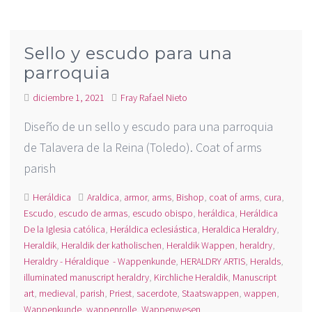
Sello y escudo para una
parroquia
diciembre 1, 2021
Fray Rafael Nieto
Diseño de un sello y escudo para una parroquia
de Talavera de la Reina (Toledo). Coat of arms
parish
Heráldica
Araldica
,
armor
,
arms
,
Bishop
,
coat of arms
,
cura
,
Escudo
,
escudo de armas
,
escudo obispo
,
heráldica
,
Heráldica
De la Iglesia católica
,
Heráldica eclesiástica
,
Heraldica Heraldry
,
Heraldik
,
Heraldik der katholischen
,
Heraldik Wappen
,
heraldry
,
Heraldry - Héraldique - Wappenkunde
,
HERALDRY ARTIS
,
Heralds
,
illuminated manuscript heraldry
,
Kirchliche Heraldik
,
Manuscript
art
,
medieval
,
parish
,
Priest
,
sacerdote
,
Staatswappen
,
wappen
,
Wappenkunde
,
wappenrolle
,
Wappenwesen