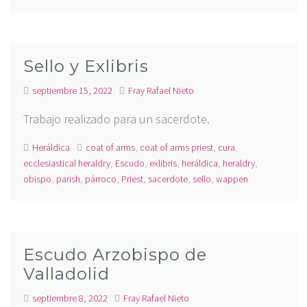
Sello y Exlibris
septiembre 15, 2022
Fray Rafael Nieto
Trabajo realizado para un sacerdote.
Heráldica
coat of arms
,
coat of arms priest
,
cura
,
ecclesiastical heraldry
,
Escudo
,
exlibris
,
heráldica
,
heraldry
,
obispo
,
parish
,
párroco
,
Priest
,
sacerdote
,
sello
,
wappen
Escudo Arzobispo de
Valladolid
septiembre 8, 2022
Fray Rafael Nieto