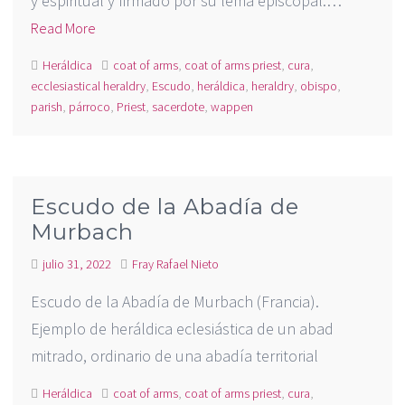
y espiritual y firmado por su lema episcopal.…
Read More
Heráldica
coat of arms
,
coat of arms priest
,
cura
,
ecclesiastical heraldry
,
Escudo
,
heráldica
,
heraldry
,
obispo
,
parish
,
párroco
,
Priest
,
sacerdote
,
wappen
Escudo de la Abadía de
Murbach
julio 31, 2022
Fray Rafael Nieto
Escudo de la Abadía de Murbach (Francia).
Ejemplo de heráldica eclesiástica de un abad
mitrado, ordinario de una abadía territorial
Heráldica
coat of arms
,
coat of arms priest
,
cura
,