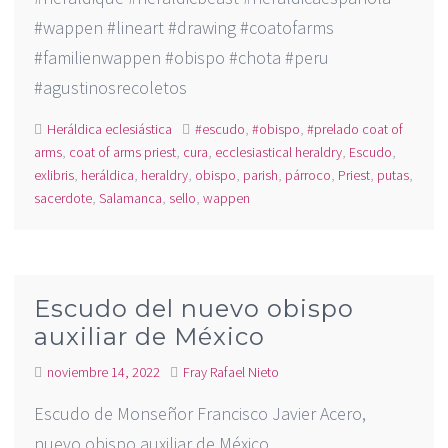
#wappen #lineart #drawing #coatofarms
#familienwappen #obispo #chota #peru
#agustinosrecoletos
Heráldica eclesiástica
#escudo
,
#obispo
,
#prelado coat of
arms
,
coat of arms priest
,
cura
,
ecclesiastical heraldry
,
Escudo
,
exlibris
,
heráldica
,
heraldry
,
obispo
,
parish
,
párroco
,
Priest
,
putas
,
sacerdote
,
Salamanca
,
sello
,
wappen
Escudo del nuevo obispo
auxiliar de México
noviembre 14, 2022
Fray Rafael Nieto
Escudo de Monseñor Francisco Javier Acero,
nuevo obispo auxiliar de México