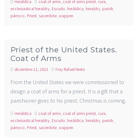
Heráldica
coat of arms
,
coat of arms priest
,
cura
,
ecclesiastical heraldry
,
Escudo
,
heráldica
,
heraldry
,
parish
,
párroco
,
Priest
,
sacerdote
,
wappen
Priest of the United States.
Coat of Arms
diciembre 11, 2021
Fray Rafael Nieto
From the United States we were commissioned to
design a coat of arms for a priest. It is a gift that a
parishioner gives to his priest. Christmas is coming.
Heráldica
coat of arms
,
coat of arms priest
,
cura
,
ecclesiastical heraldry
,
Escudo
,
heráldica
,
heraldry
,
parish
,
párroco
,
Priest
,
sacerdote
,
wappen