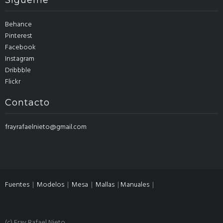
Sígueme
Behance
Pinterest
Facebook
Instagram
Dribbble
Flickr
Contacto
frayrafaelnieto@gmail.com
Fuentes
|
Modelos
|
Mesa
|
Mallas
|
Manuales
|
(c) Fray Rafael Nieto