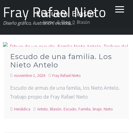
Fray Rafael Nieto
Etiqueta:
Blasón
Home
Blog
Blasón
Diseño gráfico, ilustración, escudos,…
Escudo de una familia. Los
Nieto Antelo
noviembre 1, 2024
Fray Rafael Nieto
Escudo de armas de una familia, los Nieto Antelo.
Trabajo propio de Fray Rafael Nieto
Heráldica
Antelo
,
Blasón
,
Escudo
,
Familia
,
linaje
,
Nieto